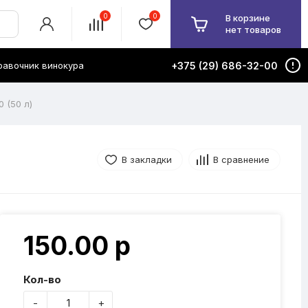
0
0
В корзине
нет товаров
равочник винокура
+375 (29) 686-32-00
 (50 л)
В закладки
В сравнение
150.00 р
Кол-во
-
+