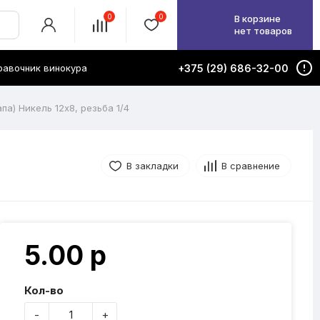
0
0
В корзине
нет товаров
равочник винокура
+375 (29) 686-32-00
а) Никель 12х8, резьба 1/4
В закладки
В сравнение
5.00 р
Кол-во
-
+