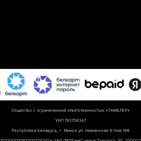
Общество с ограниченной ответственностью «ТАМБЛЕР»
УНП 193756347
Республика Беларусь, г. Минск ул. Неманская 4 пом 198
30120001093300125241 в ЗАО "МТБанк" улица Толстого, 10, 2200