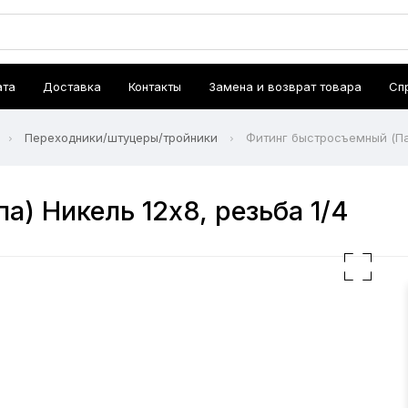
ата
Доставка
Контакты
Замена и возврат товара
Сп
Переходники/штуцеры/тройники
Фитинг быстросъемный (Пап
) Никель 12х8, резьба 1/4