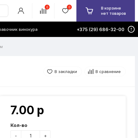
0
0
В корзине
нет товаров
равочник винокура
+375 (29) 686-32-00
мм
В закладки
В сравнение
7.00 р
Кол-во
-
+