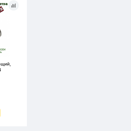
ющий,
4