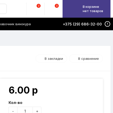
0
0
В корзине
нет товаров
равочник винокура
+375 (29) 686-32-00
В закладки
В сравнение
6.00 р
Кол-во
-
+