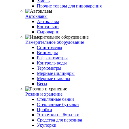
Хмель
Прочие товары для пивоварения
Автоклавы
Автоклавы
Коптильни
Сыроварни
Измерительное оборудование
Спиртомеры
Виномеры
Рефрактометры
Контроль воды
Термометры
Мерные цилиндры
Мерные стаканы
Весы
Розлив и хранение
Стеклянные банки
Стеклянные бутылки
Пробки
Этикетки на бутылки
Средства для перелива
Укупорки