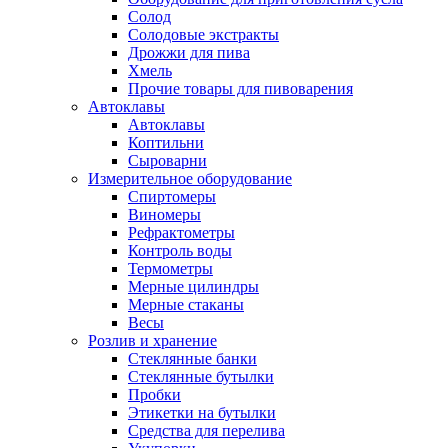
Солод
Солодовые экстракты
Дрожжи для пива
Хмель
Прочие товары для пивоварения
Автоклавы
Автоклавы
Коптильни
Сыроварни
Измерительное оборудование
Спиртомеры
Виномеры
Рефрактометры
Контроль воды
Термометры
Мерные цилиндры
Мерные стаканы
Весы
Розлив и хранение
Стеклянные банки
Стеклянные бутылки
Пробки
Этикетки на бутылки
Средства для перелива