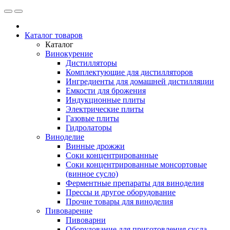
Каталог товаров
Каталог
Винокурение
Дистилляторы
Комплектующие для дистилляторов
Ингредиенты для домашней дистилляции
Емкости для брожения
Индукционные плиты
Электрические плиты
Газовые плиты
Гидролаторы
Виноделие
Винные дрожжи
Соки концентрированные
Соки концентрированные монсортовые
(винное сусло)
Ферментные препараты для виноделия
Прессы и другое оборудование
Прочие товары для виноделия
Пивоварение
Пивоварни
Оборудование для приготовления сусла