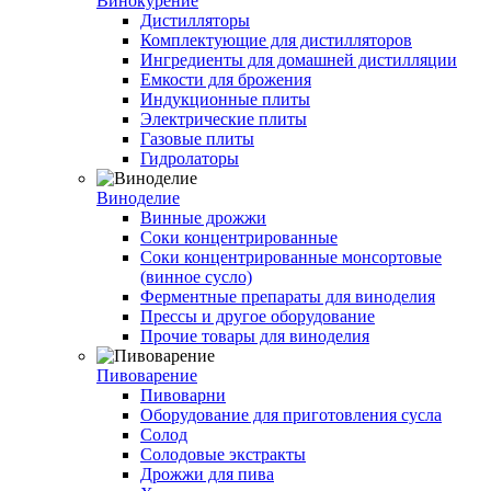
Винокурение
Дистилляторы
Комплектующие для дистилляторов
Ингредиенты для домашней дистилляции
Емкости для брожения
Индукционные плиты
Электрические плиты
Газовые плиты
Гидролаторы
Виноделие
Винные дрожжи
Соки концентрированные
Соки концентрированные монсортовые
(винное сусло)
Ферментные препараты для виноделия
Прессы и другое оборудование
Прочие товары для виноделия
Пивоварение
Пивоварни
Оборудование для приготовления сусла
Солод
Солодовые экстракты
Дрожжи для пива