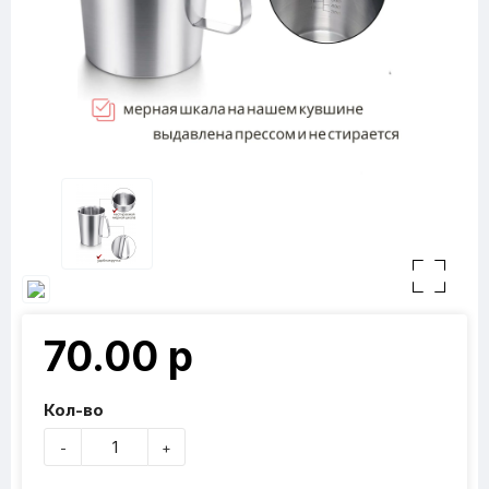
70.00 р
Кол-во
-
+