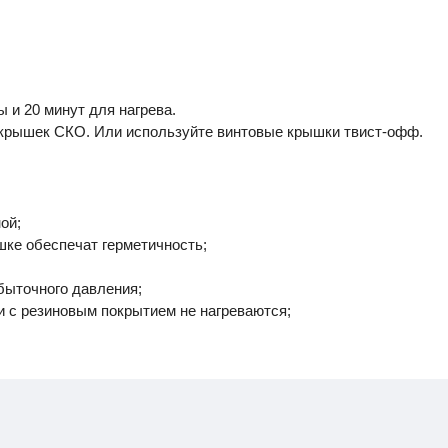
ы и 20 минут для нагрева.
крышек СКО. Или используйте винтовые крышки твист-офф.
ой;
шке обеспечат герметичность;
быточного давления;
и с резиновым покрытием не нагреваются;