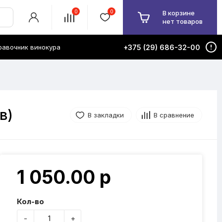
0
0
В корзине
нет товаров
равочник винокура
+375 (29) 686-32-00
в)
В закладки
В сравнение
1 050.00 р
Кол-во
-
+