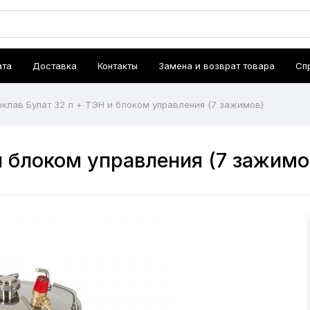
ата
Доставка
Контакты
Замена и возврат товара
Сп
оклав Булат 32 л + ТЭН и блоком управления (7 зажимов)
и блоком управления (7 зажимо