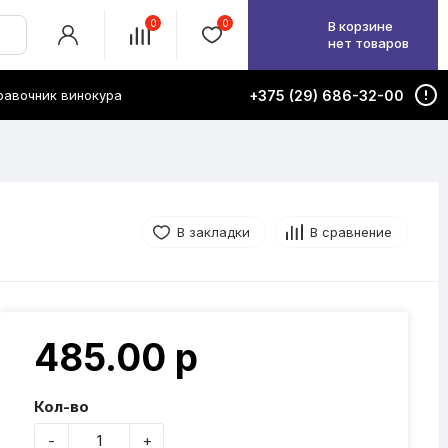
0
0
В корзине
нет товаров
равочник винокура
+375 (29) 686-32-00
В закладки
В сравнение
485.00 р
Кол-во
-
+