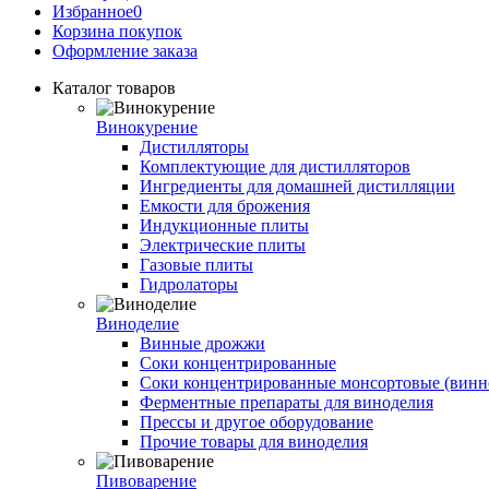
Избранное
0
Корзина покупок
Оформление заказа
Каталог товаров
Винокурение
Дистилляторы
Комплектующие для дистилляторов
Ингредиенты для домашней дистилляции
Емкости для брожения
Индукционные плиты
Электрические плиты
Газовые плиты
Гидролаторы
Виноделие
Винные дрожжи
Соки концентрированные
Соки концентрированные монсортовые (винно
Ферментные препараты для виноделия
Прессы и другое оборудование
Прочие товары для виноделия
Пивоварение