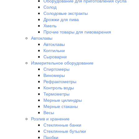
Оборудование для приготовления сусла
Солод
Солодовые экстракты
Дрожжи для пива
Хмель
Прочие товары для пивоварения
Автоклавы
Автоклавы
Коптильни
Сыроварни
Измерительное оборудование
Спиртомеры
Виномеры
Рефрактометры
Контроль воды
Термометры
Мерные цилиндры
Мерные стаканы
Весы
Розлив и хранение
Стеклянные банки
Стеклянные бутылки
Пробки