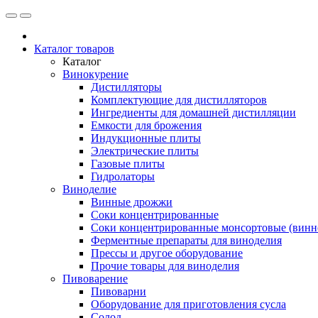
Каталог товаров
Каталог
Винокурение
Дистилляторы
Комплектующие для дистилляторов
Ингредиенты для домашней дистилляции
Емкости для брожения
Индукционные плиты
Электрические плиты
Газовые плиты
Гидролаторы
Виноделие
Винные дрожжи
Соки концентрированные
Соки концентрированные монсортовые (винно
Ферментные препараты для виноделия
Прессы и другое оборудование
Прочие товары для виноделия
Пивоварение
Пивоварни
Оборудование для приготовления сусла
Солод