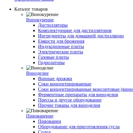
Каталог товаров
Винокурение
Дистилляторы
Комплектующие для дистилляторов
Ингредиенты для домашней дистилляции
Емкости для брожения
Индукционные плиты
Электрические плиты
Газовые плиты
Гидролаторы
Виноделие
Винные дрожжи
Соки концентрированные
Соки концентрированные монсортовые (винно
Ферментные препараты для виноделия
Прессы и другое оборудование
Прочие товары для виноделия
Пивоварение
Пивоварни
Оборудование для приготовления сусла
Солод