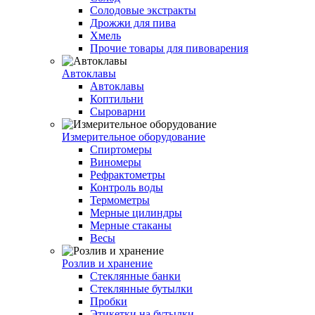
Солодовые экстракты
Дрожжи для пива
Хмель
Прочие товары для пивоварения
Автоклавы
Автоклавы
Коптильни
Сыроварни
Измерительное оборудование
Спиртомеры
Виномеры
Рефрактометры
Контроль воды
Термометры
Мерные цилиндры
Мерные стаканы
Весы
Розлив и хранение
Стеклянные банки
Стеклянные бутылки
Пробки
Этикетки на бутылки