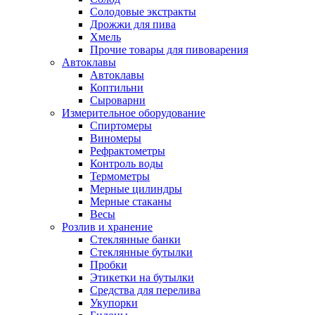
Солодовые экстракты
Дрожжи для пива
Хмель
Прочие товары для пивоварения
Автоклавы
Автоклавы
Коптильни
Сыроварни
Измерительное оборудование
Спиртомеры
Виномеры
Рефрактометры
Контроль воды
Термометры
Мерные цилиндры
Мерные стаканы
Весы
Розлив и хранение
Стеклянные банки
Стеклянные бутылки
Пробки
Этикетки на бутылки
Средства для перелива
Укупорки