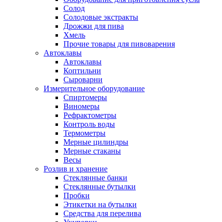
Солод
Солодовые экстракты
Дрожжи для пива
Хмель
Прочие товары для пивоварения
Автоклавы
Автоклавы
Коптильни
Сыроварни
Измерительное оборудование
Спиртомеры
Виномеры
Рефрактометры
Контроль воды
Термометры
Мерные цилиндры
Мерные стаканы
Весы
Розлив и хранение
Стеклянные банки
Стеклянные бутылки
Пробки
Этикетки на бутылки
Средства для перелива