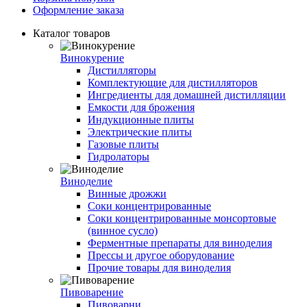
Оформление заказа
Каталог товаров
Винокурение
Дистилляторы
Комплектующие для дистилляторов
Ингредиенты для домашней дистилляции
Емкости для брожения
Индукционные плиты
Электрические плиты
Газовые плиты
Гидролаторы
Виноделие
Винные дрожжи
Соки концентрированные
Соки концентрированные монсортовые
(винное сусло)
Ферментные препараты для виноделия
Прессы и другое оборудование
Прочие товары для виноделия
Пивоварение
Пивоварни