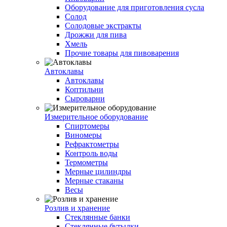
Оборудование для приготовления сусла
Солод
Солодовые экстракты
Дрожжи для пива
Хмель
Прочие товары для пивоварения
Автоклавы
Автоклавы
Коптильни
Сыроварни
Измерительное оборудование
Спиртомеры
Виномеры
Рефрактометры
Контроль воды
Термометры
Мерные цилиндры
Мерные стаканы
Весы
Розлив и хранение
Стеклянные банки
Стеклянные бутылки