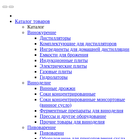
Каталог товаров
Каталог
Винокурение
Дистилляторы
Комплектующие для дистилляторов
Ингредиенты для домашней дистилляции
Емкости для брожения
Индукционные плиты
Электрические плиты
Газовые плиты
Гидролаторы
Виноделие
Винные дрожжи
Соки концентрированные
Соки концентрированные монсортовые
(винное сусло)
Ферментные препараты для виноделия
Прессы и другое оборудование
Прочие товары для виноделия
Пивоварение
Пивоварни
Оборудование для приготовления сусла