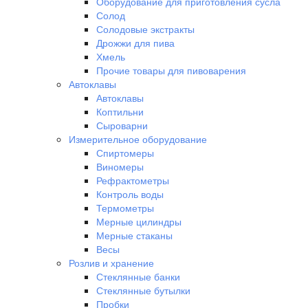
Оборудование для приготовления сусла
Солод
Солодовые экстракты
Дрожжи для пива
Хмель
Прочие товары для пивоварения
Автоклавы
Автоклавы
Коптильни
Сыроварни
Измерительное оборудование
Спиртомеры
Виномеры
Рефрактометры
Контроль воды
Термометры
Мерные цилиндры
Мерные стаканы
Весы
Розлив и хранение
Стеклянные банки
Стеклянные бутылки
Пробки