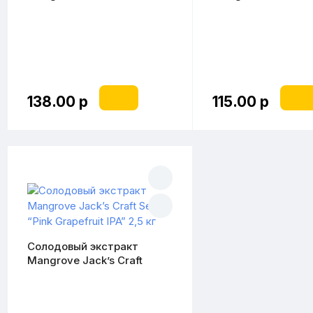
Series American Pale Ale”
Series Irish Red Ale
1,8 кг
138.00 р
115.00 р
Солодовый экстракт
Mangrove Jack’s Craft
Series “Pink Grapefruit IPA”
2,5 кг