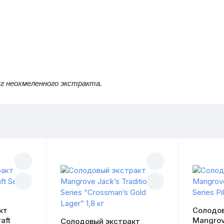
кг неохмеленного экстракта.
кт
Солодов
aft
Mangrov
Солодовый экстракт