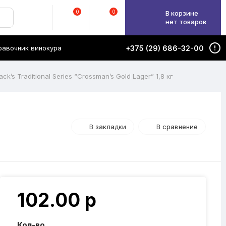
0
0
В корзине
нет товаров
равочник винокура
+375 (29) 686-32-00
’s Traditional Series “Crossman’s Gold Lager” 1,8 кг
В закладки
В сравнение
102.00 р
Кол-во