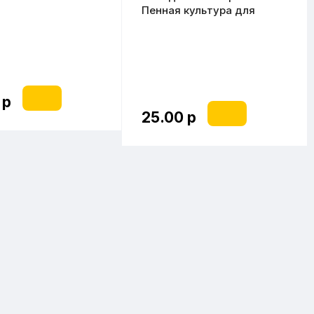
Series Pilsner, 1,7
Пенная культура для
светлых сортов 1 кг
неохмленный
 р
25.00 р