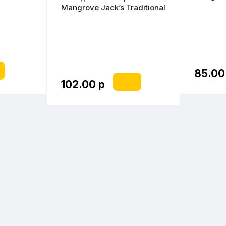
” 2,2 кг
Brewers 
Mangrove Jack’s Traditional
кг
Series “Crossman’s Gold
Lager” 1,8 кг
85.00
102.00 р