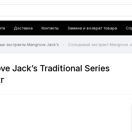
ата
Доставка
Контакты
Замена и возврат товара
Сп
ые экстракты Mangrove Jack's
Солодовый экстракт Mangrove Jack
 Jack’s Traditional Series
кг